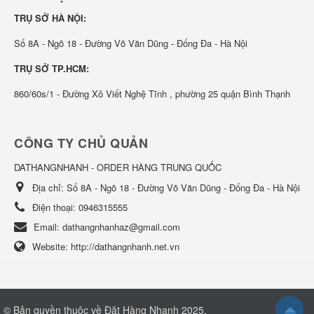
TRỤ SỞ HÀ NỘI:
Số 8A - Ngõ 18 - Đường Võ Văn Dũng - Đống Đa - Hà Nội
TRỤ SỞ TP.HCM:
860/60s/1 - Đường Xô Viết Nghệ Tĩnh , phường 25 quận Bình Thạnh
CÔNG TY CHỦ QUẢN
DATHANGNHANH - ORDER HÀNG TRUNG QUỐC
Địa chỉ:
Số 8A - Ngõ 18 - Đường Võ Văn Dũng - Đống Đa - Hà Nội
Điện thoại:
0946315555
Email:
dathangnhanhaz@gmail.com
Website:
http://dathangnhanh.net.vn
© Bản quyền thuộc về
Đặt Hàng Nhanh 2025
.