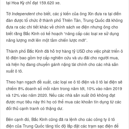
tại Hoa Kỳ chỉ đạt 159.620 xe.
Tờ
Independent
cho biết, các ý kiến ​​của ông Xin đưa ra tại diễn
đàn được tổ chức ở thành phố Thiên Tân, Trung Quốc đã không
đưa ra các chi tiết khác về chính sách xe điện nhưng ông cho
biết rằng Bắc Kinh có kế hoạch “nâng cấp các loại xe sử dụng
năng lượng mới lên một tầm chiến lược mới”.
Thành phố Bắc Kinh đã hỗ trợ hàng tỷ USD cho việc phát triển ô
tô điện bao gồm trợ cấp nghiên cứu và ưu đãi cho người mua,
và hiện họ đang chuyển gánh nặng tài chính cho các nhà sản
xuất ô tô.
Theo hạn ngạch đề xuất, các loại xe ô tô điện và ô tô lai điện sẽ
chiếm 8% doanh số mỗi năm trong năm tới, 10% vào năm 2019
và 12% vào năm 2020. Nếu các nhà sản xuất ôtô không đạt
được mục tiêu này thì họ có thể mua các khoản tín dụng từ các
đối thủ cạnh tranh có thặng dư.
Bên cạnh đó, Bắc Kinh cũng đã ra lệnh cho các công ty ô tô
điện của Trung Quốc tăng tốc độ lắp đặt các trạm sạc điện để