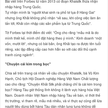
Bài viết trên Forbes từ năm 2013 có đoạn Khaisilk thừa nhận
nhập hàng Trung Quốc.
Tự nhận mình là “người khai sinh ra phố tơ lụa ở Hàng Gai”
nhưng ông Khải không phủ nhận “về sau, khi công việc làm ăn
tấn tới, Khải còn nhập các sản phẩm lụa từ Trung Quốc".
Tờ Forbes tại thời điểm đó viết: "Ông cho rằng “mẫu mã là do
mình thiết kế, mình chỉ đặt hàng theo ý mình.” Kinh doanh “một
vốn, mười lời”, nhưng có bài bản, ông Khải tạo ra được tên tuổi
riêng, xác lập đẳng cấp cao hơn hẳn so với các đối thủ cạnh
tranh cùng ngành".
"Chuyện cái kim trong bọc"
Chia sẻ trên trang cá nhân về câu chuyện Khaisilk, bà Vũ Kim
Hạnh, Chủ tịch Hội Doanh nghiệp Hàng Việt Nam Chất lượng
cao cho rằng: "Chuyện Khải Silk phải chăng chỉ là cái kim trong
bọc? Hàng Tàu giờ thống lĩnh không ít lãnh vực hàng hóa Việt
Nam. Doanh nhân Việt Nam nhập hàng Tàu về bán, vì thời thế
thị trường, vì tham rẻ, mẫu mã nhiều, và vì thực sự cũng dễ lừa
người tiêu dùng bởi hàng Tàu dán nhãn lung tung không dễ