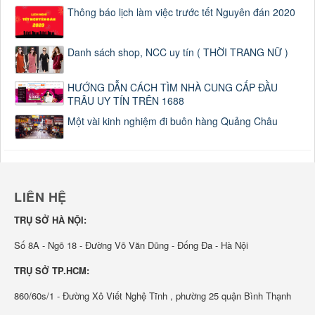
Thông báo lịch làm việc trước tết Nguyên đán 2020
Danh sách shop, NCC uy tín ( THỜI TRANG NỮ )
HƯỚNG DẪN CÁCH TÌM NHÀ CUNG CẤP ĐẦU
TRÂU UY TÍN TRÊN 1688
Một vài kinh nghiệm đi buôn hàng Quảng Châu
LIÊN HỆ
TRỤ SỞ HÀ NỘI:
Số 8A - Ngõ 18 - Đường Võ Văn Dũng - Đống Đa - Hà Nội
TRỤ SỞ TP.HCM:
860/60s/1 - Đường Xô Viết Nghệ Tĩnh , phường 25 quận Bình Thạnh