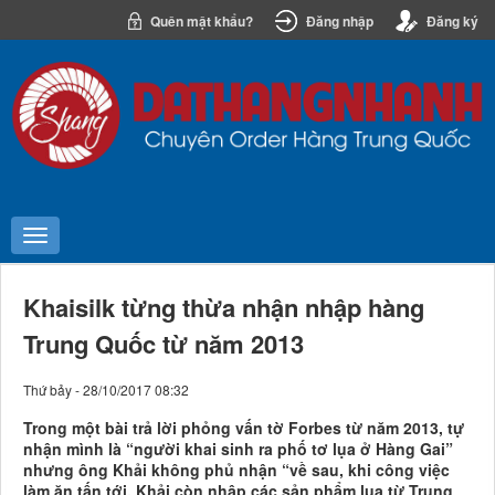
Quên mật khẩu?
Đăng nhập
Đăng ký
Khaisilk từng thừa nhận nhập hàng
Trung Quốc từ năm 2013
Thứ bảy - 28/10/2017 08:32
Trong một bài trả lời phỏng vấn tờ Forbes từ năm 2013, tự
nhận mình là “người khai sinh ra phố tơ lụa ở Hàng Gai”
nhưng ông Khải không phủ nhận “về sau, khi công việc
làm ăn tấn tới, Khải còn nhập các sản phẩm lụa từ Trung