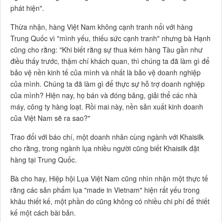
phát hiện".
Thừa nhận, hàng Việt Nam không cạnh tranh nổi với hàng
Trung Quốc vì "mình yếu, thiếu sức cạnh tranh" nhưng bà Hạnh
cũng cho rằng: "Khi biết rằng sự thua kém hàng Tàu gần như
điều thấy trước, thậm chí khách quan, thì chúng ta đã làm gì để
bảo vệ nền kinh tế của mình và nhất là bảo vệ doanh nghiệp
của mình. Chúng ta đã làm gì để thực sự hỗ trợ doanh nghiệp
của mình? Hiện nay, họ bán và đóng băng, giải thể các nhà
máy, công ty hàng loạt. Rồi mai này, nền sản xuất kinh doanh
của Việt Nam sẽ ra sao?"
Trao đổi với báo chí, một doanh nhân cùng ngành với Khaisilk
cho rằng, trong ngành lụa nhiều người cũng biết Khaisilk đặt
hàng tại Trung Quốc.
Bà cho hay, Hiệp hội Lụa Việt Nam cũng nhìn nhận một thực tế
rằng các sản phẩm lụa "made in Vietnam" hiện rất yếu trong
khâu thiết kế, một phần do cũng không có nhiều chi phí để thiết
kế một cách bài bản.