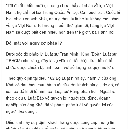
"Tôi đi rất nhiều nước, nhưng chưa thấy ai nhắc về lụa Việt
Nam, họ chỉ nói lụa Trung Quốc, Ấn Độ, Campuchia… Quốc tế
biết nhiều về anh Khải, nhưng điều lạ là họ lại không biết nhiều
về lụa Việt Nam. Tôi mong muốn thời gian tới, hàng lụa Việt
Nam sẽ được biết đến nhiều hơn trên thế giới", bà Hạnh nói.
Đối mặt với nguy cơ pháp lý
Dưới góc độ pháp lý, Luật sư Trần Minh Hùng (Đoàn Luật sư
TPHCM) cho rằng, đây là vụ việc có dấu hiệu lừa dối có tổ
chức, được chuẩn bị, tính toán, với số lượng và quy mô lớn.
Theo quy định tại điều 162 Bộ Luật hình sự, hành vi của ông
Khải có dấu hiệu cấu thành tội "lừa dối khách hàng", do đó, có
căn cứ để khởi tố hình sự, Luật sư Hùng phân tích. Ngoài ra,
theo điều 8 Luật Bảo vệ quyền lợi người tiêu dùng, doanh
nghiệp của ông Khải đã vi phạm pháp luật về quyền lợi của
người tiêu dùng .
Điều luật này quy định khách hàng được cung cấp thông tin
chính xác, đầy đủ về tổ chức, cá nhân kinh doanh hàng hóa,