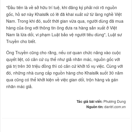
"Đầu tiên là về sở hữu trí tuệ, khi đăng ký phải nói rõ nguồn
gốc, hồ sơ này Khaisilk có lẽ đã khai xuất xứ từ làng nghề Việt
Nam. Trong khi đó, suốt thời gian vừa qua, người dùng đã mua
hàng của ông với thông tin ông đưa ra hàng sản xuất ở Việt
Nam là lừa dối, vi phạm Luật bảo vệ người tiêu dùng", Luật sư
Truyền cho biết.
Ông Truyền cũng cho rằng, nếu cơ quan chức năng vào cuộc
quyết liệt, có căn cứ cụ thể như giả nhãn mác, nguồn gốc với
giá trị trên 30 triệu đồng thì có căn cứ khởi tố vụ việc. Cùng với
đó, những nhà cung cấp nguồn hàng cho Khaisilk suốt 30 năm
qua cũng có thể khởi kiện về việc gian dối, trộn hàng và gán
nhãn mác giả.
Tác giả bài viết:
Phương Dung
Nguồn tin:
dantri.com.vn