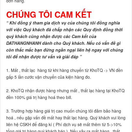
đơn hàng.
CHÚNG TÔI CAM KẾT
“ Khi đồng ý tham gia dịch vụ của chúng tôi đồng nghĩa
với việc Quý khách đã chấp nhận các Quy định đồng thời
quý khách cũng nhận được các Cam kết của
DATHANGNHANH dành cho Quý khách. Nếu có vấn đề gì
còn thắc mắc bạn đừng ngần ngại liên hệ ngay với chúng
tôi để nhận được tư vấn và giải đáp ”
1. Mất , thất lạc hàng từ khi hàng chuyển từ KhoTQ -> VN đền
gấp 5 lần cước vận chuyển của kiện hàng đo.
2. KhoTQ nhận được hàng nhưng mất , thất lạc hàng tại KhoTQ
đền 100% giá trị hàng hoá theo bill.
3. Trường hợp hàng giá trị cao muốn chúng tôi đảm bảo hàng
hoá , nếu gặp vấn đề mất hay thất lạc hàng. Quý khách vui lòng
liên hệ CSKH để đăng kí ( Phí dịch vụ sẽ mất thêm từ 5->10%
tổng giá trị hàng quý khách báo ). Nếu xảy ra mất hàng , thất