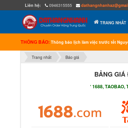
Liên hệ:
0946315555
dathangnhanhaz@gmai
TRANG NHẤT
THÔNG BÁO
:
Thông báo lịch làm việc trước tết Ngu
Trang nhất
Báo giá
BẢNG GIÁ
‘ 1688, TAOBAO,