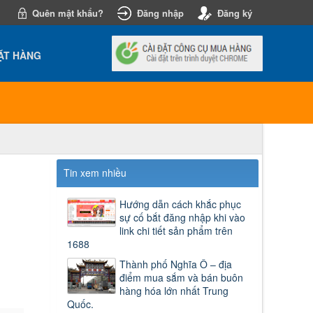
Quên mật khẩu?
Đăng nhập
Đăng ký
ẶT HÀNG
Tin xem nhiều
Hướng dẫn cách khắc phục
sự cố bắt đăng nhập khi vào
link chi tiết sản phẩm trên
1688
Thành phố Nghĩa Ô – địa
điểm mua sắm và bán buôn
hàng hóa lớn nhất Trung
Quốc.