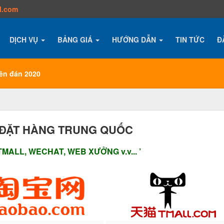
l.com
DỊCH VỤ
BẢNG GIÁ
HƯỚNG DẪN
TIN TỨC
Đ
yên đán 2020
 ĐẶT HÀNG TRUNG QUỐC
 TMALL, WECHAT, WEB XƯỞNG v.v... ’