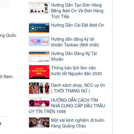
Hướng Dẫn Tạo Đơn Hàng
Bằng Add-On Và Đơn Hàng
Trực Tiếp
Hướng Dẫn Cài Đặt Add-On
rung Quốc
Hướng dẫn đăng ký tài
khoản Taobao (Mới nhất)
Hướng Dẫn Đăng Ký Tài
Khoản
Thông báo lịch làm việc
trước tết Nguyên đán 2020
ệt Nam.
Danh sách shop, NCC uy tín
( THỜI TRANG NỮ )
HƯỚNG DẪN CÁCH TÌM
NHÀ CUNG CẤP ĐẦU TRÂU
UY TÍN TRÊN 1688
Một vài kinh nghiệm đi buôn
hàng Quảng Châu