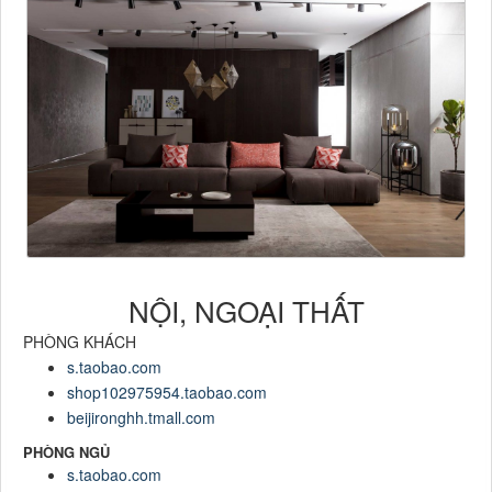
NỘI, NGOẠI THẤT
PHÒNG KHÁCH
s.taobao.com
shop102975954.taobao.com
beijironghh.tmall.com
PHÒNG NGỦ
s.taobao.com