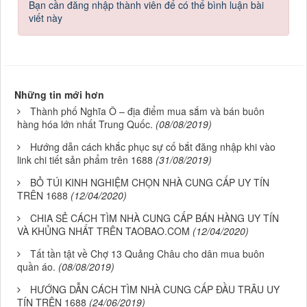
Bạn cần đăng nhập thành viên để có thể bình luận bài
viết này
Những tin mới hơn
Thành phố Nghĩa Ô – địa điểm mua sắm và bán buôn
hàng hóa lớn nhất Trung Quốc.
(08/08/2019)
Hướng dẫn cách khắc phục sự cố bắt đăng nhập khi vào
link chi tiết sản phẩm trên 1688
(31/08/2019)
BỎ TÚI KINH NGHIỆM CHỌN NHÀ CUNG CẤP UY TÍN
TRÊN 1688
(12/04/2020)
CHIA SẺ CÁCH TÌM NHÀ CUNG CẤP BÁN HÀNG UY TÍN
VÀ KHỦNG NHẤT TRÊN TAOBAO.COM
(12/04/2020)
Tất tần tật về Chợ 13 Quảng Châu cho dân mua buôn
quần áo.
(08/08/2019)
HƯỚNG DẪN CÁCH TÌM NHÀ CUNG CẤP ĐẦU TRÂU UY
TÍN TRÊN 1688
(24/06/2019)