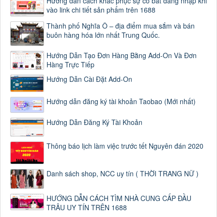
Hướng dẫn cách khắc phục sự cố bắt đăng nhập khi
vào link chi tiết sản phẩm trên 1688
Thành phố Nghĩa Ô – địa điểm mua sắm và bán
buôn hàng hóa lớn nhất Trung Quốc.
Hướng Dẫn Tạo Đơn Hàng Bằng Add-On Và Đơn
Hàng Trực Tiếp
Hướng Dẫn Cài Đặt Add-On
Hướng dẫn đăng ký tài khoản Taobao (Mới nhất)
Hướng Dẫn Đăng Ký Tài Khoản
Thông báo lịch làm việc trước tết Nguyên đán 2020
Danh sách shop, NCC uy tín ( THỜI TRANG NỮ )
HƯỚNG DẪN CÁCH TÌM NHÀ CUNG CẤP ĐẦU
TRÂU UY TÍN TRÊN 1688