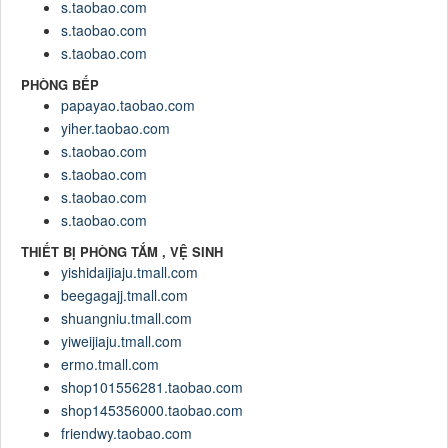
s.taobao.com
s.taobao.com
s.taobao.com
PHÒNG BẾP
papayao.taobao.com
yiher.taobao.com
s.taobao.com
s.taobao.com
s.taobao.com
s.taobao.com
THIẾT BỊ PHÒNG TẮM , VỆ SINH
yishidaijiaju.tmall.com
beegagajj.tmall.com
shuangniu.tmall.com
yiweijiaju.tmall.com
ermo.tmall.com
shop101556281.taobao.com
shop145356000.taobao.com
friendwy.taobao.com