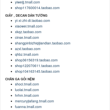
yiweijj.tmall.com
shop117600014.taobao.com
GIẤY , DECAN DÁN TƯỜNG
yi-xi-zhi-di.taobao.com
xiaowei.tmall.com
xkqz.taobao.com
cinse.tmall.com
shangpinbizhiqijiandian.taobao.com
azxl.taobao.com
qhbz.tmall.com
shop36156319.taobao.com
shop122070611.taobao.com
shop104163145.taobao.com
CHĂN GA GỐI NỆM
shoci.tmall.com
luolai.tmall.com
hrhm.tmall.com
mercuryjiafang.tmall.com
fuanna.tmall.com