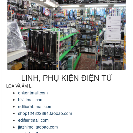
LINH, PHỤ KIỆN ĐIỆN TỬ
LOA VÀ ÂM LI
enkor.tmall.com
hivi.tmall.com
edifierht.tmall.com
shop124822864.taobao.com
edifier.tmall.com
jiazhimei.taobao.com