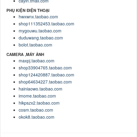
cayin.tmall.com
PHỤ KIỆN ĐIỆN THOẠI
hwxwnx.taobao.com
shop111352453.taobao.com
mygouwu.taobao.com
duduwang.taobao.com
bolot.taobao.com
CAMERA ,MÁY ẢNH
maxpj.taobao.com
shop33904765.taobao.com
shop124420887.taobao.com
shop64634227.taobao.com
hainiaowo.taobao.com
imome.taobao.com
hikpszx2.taobao.com
cosm.taobao.com
okok8.taobao.com