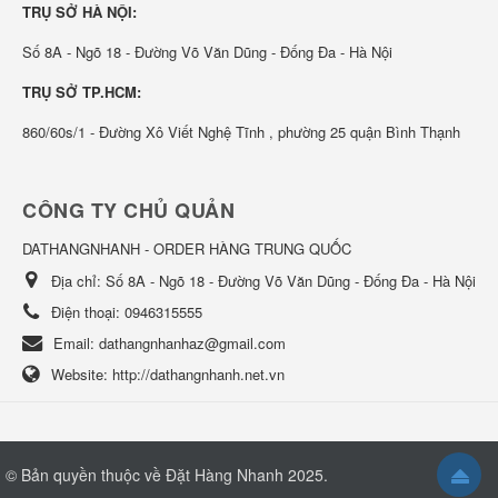
TRỤ SỞ HÀ NỘI:
Số 8A - Ngõ 18 - Đường Võ Văn Dũng - Đống Đa - Hà Nội
TRỤ SỞ TP.HCM:
860/60s/1 - Đường Xô Viết Nghệ Tĩnh , phường 25 quận Bình Thạnh
CÔNG TY CHỦ QUẢN
DATHANGNHANH - ORDER HÀNG TRUNG QUỐC
Địa chỉ:
Số 8A - Ngõ 18 - Đường Võ Văn Dũng - Đống Đa - Hà Nội
Điện thoại:
0946315555
Email:
dathangnhanhaz@gmail.com
Website:
http://dathangnhanh.net.vn
© Bản quyền thuộc về
Đặt Hàng Nhanh 2025
.