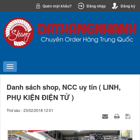
Quên mật khẩu?
Đăng nhập
Đăng ký
Danh sách shop, NCC uy tín ( LINH,
PHỤ KIỆN ĐIỆN TỬ )
Thứ sáu - 23/02/2018 12:01