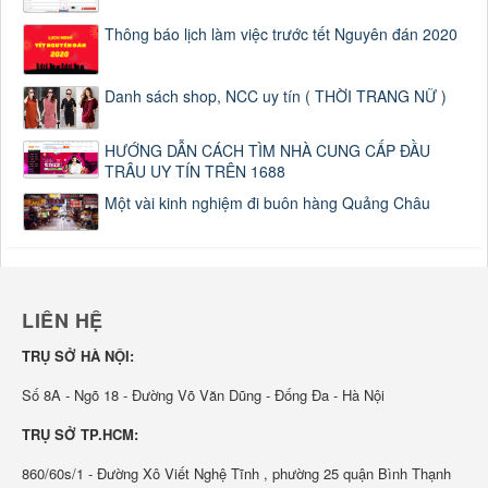
Thông báo lịch làm việc trước tết Nguyên đán 2020
Danh sách shop, NCC uy tín ( THỜI TRANG NỮ )
HƯỚNG DẪN CÁCH TÌM NHÀ CUNG CẤP ĐẦU
TRÂU UY TÍN TRÊN 1688
Một vài kinh nghiệm đi buôn hàng Quảng Châu
LIÊN HỆ
TRỤ SỞ HÀ NỘI:
Số 8A - Ngõ 18 - Đường Võ Văn Dũng - Đống Đa - Hà Nội
TRỤ SỞ TP.HCM:
860/60s/1 - Đường Xô Viết Nghệ Tĩnh , phường 25 quận Bình Thạnh