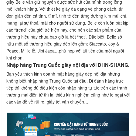
giày Belle vẫn giữ nguyên được sức hút của mình trong lòng
mỗi khách hàng. Với thiết kế giày đa dạng về phong cách, từ
đơn giản đến cá tính, tỉ mỉ, tinh tế đến từng đường kim mũi chỉ,
mang lại sự thoải mái cho người sử dụng. Belle còn luôn bắt kịp
các “trend” của giới trẻ hiện nay, cho nên các sản phẩm của
thương hiệu này chưa bao giờ là hết “hot”. Đặc biệt, Belle sở
hữu một số thương hiệu giày dép lớn gồm: Staccato, Joy &
Peace, Millie lề, Jipi Japa…phù hợp với túi tiền của mỗi người
khi chọn.
Nhập hàng Trung Quốc giày nội địa với DHN-SHANG.
Bạn yêu thích kinh doanh mặt hàng giày dép nội địa nhưng
không biết nhập hàng Trung Quốc tại đâu. Đi đánh hàng trực
tiếp thì không đủ điều kiện còn nhập hàng tự túc trên các tranh
thương mại điện tử thì lại thiếu kinh nghiệm cũng như lo ngại với
các vấn đề về rủi ro, giấy tờ, vận chuyển….