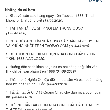
Xem tiếp...
Những tin cũ hơn
Bí quyết săn sale hàng ngày trên Taobao, 1688, Tmall
không phải ai cũng biết
(19/06/2020)
TẤT TẦN TẬT VỀ SHIP NỘI ĐỊA TRUNG QUỐC
(12/04/2020)
CHIA SẺ CÁCH TÌM NHÀ CUNG CẤP BÁN HÀNG UY TÍN
VÀ KHỦNG NHẤT TRÊN TAOBAO.COM
(12/04/2020)
BỎ TÚI KINH NGHIỆM CHỌN NHÀ CUNG CẤP UY TÍN
TRÊN 1688
(12/04/2020)
Hướng dẫn cách khắc phục sự cố bắt đăng nhập khi vào
link chi tiết sản phẩm trên 1688
(31/08/2019)
Thành phố Nghĩa Ô – địa điểm mua sắm và bán buôn hàng
hóa lớn nhất Trung Quốc.
(08/08/2019)
Tất tần tật về Chợ 13 Quảng Châu cho dân mua buôn quần
áo.
(08/08/2019)
HƯỚNG DẪN CÁCH TÌM NHÀ CUNG CẤP ĐẦU TRÂU UY
TÍN TRÊN 1688
(24/06/2019)