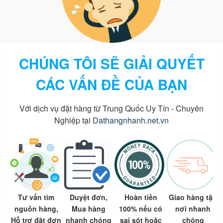
CHÚNG TÔI SẼ GIẢI QUYẾT
CÁC VẤN ĐỀ CỦA BẠN
Với dịch vụ đặt hàng từ Trung Quốc Uy Tín - Chuyên
Nghiệp tại
Dathangnhanh.net.vn
Tư vấn tìm
Duyệt đơn,
Hoàn tiền
Giao hàng tận
nguồn hàng,
Mua hàng
100% nếu có
nơi nhanh
Hỗ trợ đặt đơn
nhanh chóng
sai sót hoặc
chóng