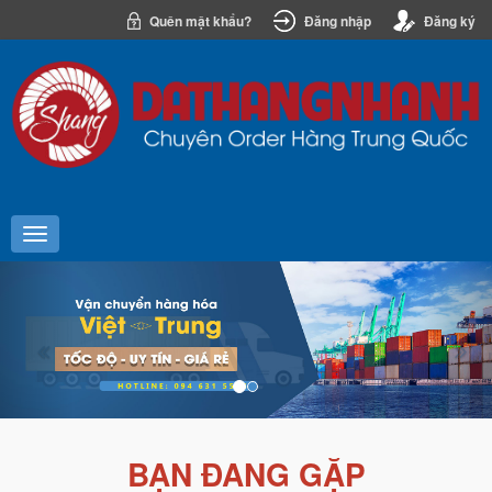
Quên mật khẩu?
Đăng nhập
Đăng ký
Previous
Nex
BẠN ĐANG GẶP